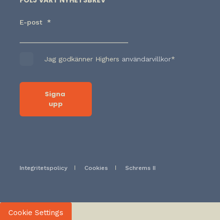
FÖLJ VÅRT NYHETSBREV
E-post
*
Jag godkänner Highers
användarvillkor
*
Integritetspolicy
Cookies
Schrems II
Cookie Settings