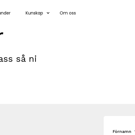
under
Kunskap
Om oss
r
ss så ni
Förnamn