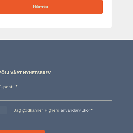
FÖLJ VÅRT NYHETSBREV
E-post
*
Jag godkänner Highers
användarvillkor
*