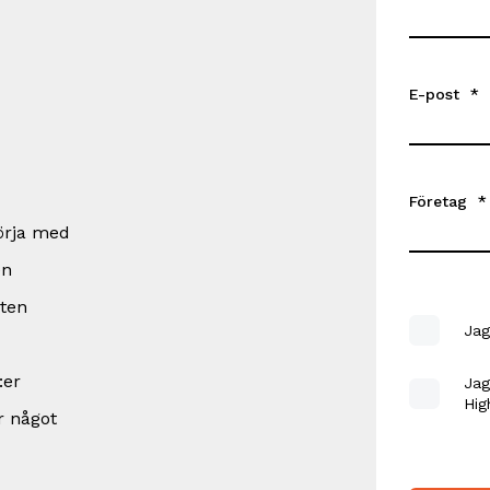
E-post
*
Företag
*
börja med
en
eten
Jag
:er
Jag
Hig
r något